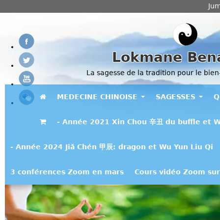
Jum
Lokmane Ben
La sagesse de la tradition pour le bien
MEDECINE CHINOISE
SAGESSES
Q
- Année 2021 Xin Chou 辛丑 du buffle et W
- Année 2024 Jiǎ Chén 甲辰: dragon et Wu Yun Liu Qi
3 conférences Zoom en mars
Cours vidéo Zoom sur 