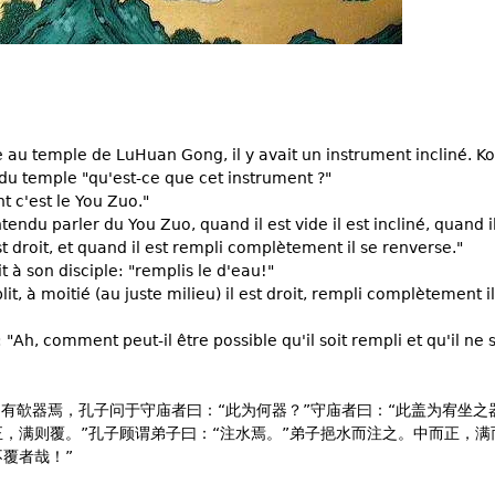
e au temple de LuHuan Gong, il y avait un instrument incliné. K
u temple "qu'est-ce que cet instrument ?"
 c'est le You Zuo."
tendu parler du You Zuo, quand il est vide il est incliné, quand i
est droit, et quand il est rempli complètement il se renverse."
t à son disciple: "remplis le d'eau!"
it, à moitié (au juste milieu) il est droit, rempli complètement il
 "Ah, comment peut-il être possible qu'il soit rempli et qu'il ne 
庙，有欹器焉，孔子问于守庙者曰：“此为何器？”守庙者曰：“此盖为宥坐之
正，满则覆。”孔子顾谓弟子曰：“注水焉。”弟子挹水而注之。中而正，满
覆者哉！”