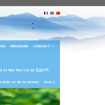
Forum
Mon compte
EOS
MAGASIN
CONTACT
al et Wu Yun Liu Qi 五运六气
 Voie et de la Vertu)
test 1