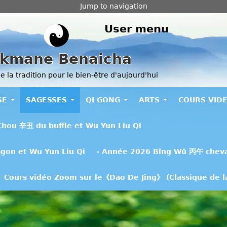
Jump to navigation
User menu
kmane Benaicha
 la tradition pour le bien-être d'aujourd'hui
SE
SAGESSES
QI GONG
ARTS
COURS VID
Chou 辛丑 du buffle et Wu Yun Liu Qi
gon et Wu Yun Liu Qi
- Année 2026 Bǐng Wǔ 丙午 chev
Cours vidéo Zoom sur le《Dao De Jing》 (Classique de la