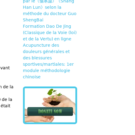
par le《傷寒論》《Shang
Han Lun》selon la
méthode du docteur Guo
ShengBai
Formation Dao De Jing
(Classique de la Voie (loi)
et de la Vertu) en ligne
Acupuncture des
douleurs générales et
des blessures
sportives/martiales: 1er
avant
module méthodologie
chinoise
n de la
 de la
était