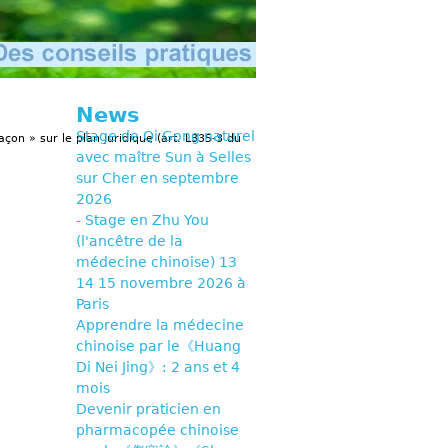
News
Stage de Qi Gong naturel
açon » sur le plan juridique (art. L335-3 du
avec maître Sun à Selles
sur Cher en septembre
2026
- Stage en Zhu You
(l'ancêtre de la
médecine chinoise) 13
14 15 novembre 2026 à
Paris
Apprendre la médecine
chinoise par le《Huang
Di Nei Jing》: 2 ans et 4
mois
Devenir praticien en
pharmacopée chinoise