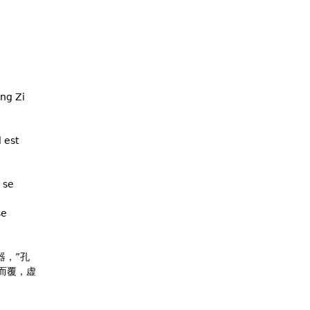
ong Zi
l est
 se
se
器，”孔
而覆，虚