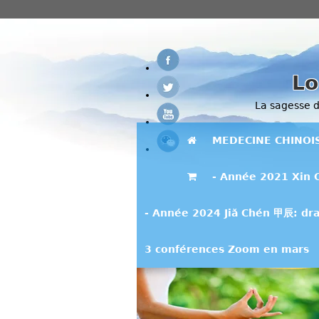
Lo
La sagesse de
MEDECINE CHINOI
- Année 2021 Xin 
- Année 2024 Jiǎ Chén 甲辰: dra
3 conférences Zoom en mars