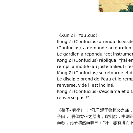
《Xun Zi - You Zuo》 ：
Kong Zi (Confucius) a rendu du visit
(Confucius) a demandé au gardien d
Le gardien a répondu "cet instrument
Kong Zi (Confucius) répliqua: "j'ai en
rempli à moitié (au juste milieu) il 
Kong Zi (Confucius) se retourne et di
Le disciple prend de l'eau et le rempl
renverse, vide il est incliné.
Kong Zi (Confucius) s'exclama et dit:
renverse pas !"
《荀子- 宥坐》 ："孔子观于鲁桓公之
子曰：“吾闻宥坐之器者，虚则欹，中则
而欹，孔子喟然而叹曰：“吁！恶有满而不