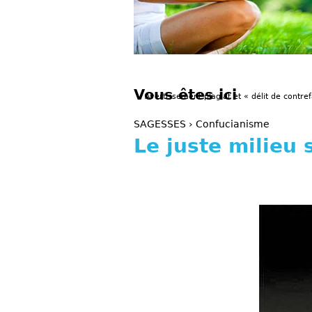
Vous êtes ici
Avertissement plagiat et « délit de contref
SAGESSES
›
Confucianisme
Le juste milieu 