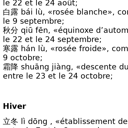
le 22 et le 24 août;
白露 bái lù, «rosée blanche», co
le 9 septembre;
秋分 qiū fēn, «équinoxe d’auto
le 22 et le 24 septembre;
寒露 hán lù, «rosée froide», com
9 octobre;
霜降 shuāng jiàng, «descente d
entre le 23 et le 24 octobre;
Hiver
立冬 lì dōng , «établissement d