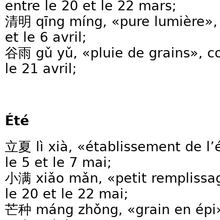
entre le 20 et le 22 mars;
清明 qīng míng, «pure lumière»,
et le 6 avril;
谷雨 gǔ yǔ, «pluie de grains», c
le 21 avril;
Été
立夏 lì xià, «établissement de l
le 5 et le 7 mai;
小满 xiǎo mǎn, «petit rempliss
le 20 et le 22 mai;
芒种 máng zhǒng, «grain en épi