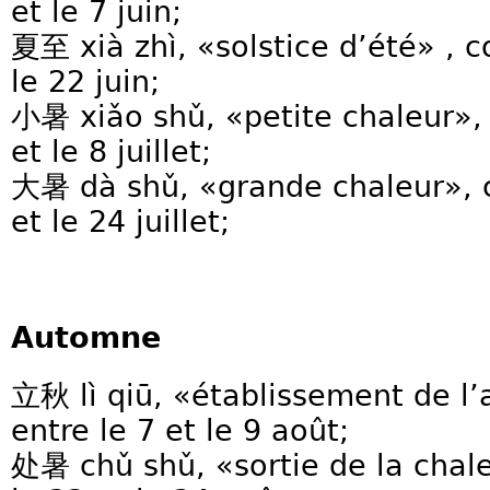
et le 7 juin;
夏至 xià zhì, «solstice d’été» , 
le 22 juin;
小暑 xiǎo shǔ, «petite chaleur»
et le 8 juillet;
大暑 dà shǔ, «grande chaleur», 
et le 24 juillet;
Automne
立秋 lì qiū, «établissement de 
entre le 7 et le 9 août;
处暑 chǔ shǔ, «sortie de la cha