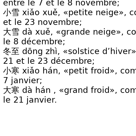
entre le 7 et le 8 novembre;
小雪 xiǎo xuě, «petite neige», 
et le 23 novembre;
大雪 dà xuě, «grande neige», co
le 8 décembre;
冬至 dōng zhì, «solstice d’hiver
21 et le 23 décembre;
小寒 xiǎo hán, «petit froid», com
7 janvier;
大寒 dà hán , «grand froid», co
le 21 janvier.