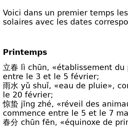
Voici dans un premier temps le
solaires avec les dates corresp
Printemps
立春 lì chūn, «établissement d
entre le 3 et le 5 février;
雨水 yǔ shuǐ, «eau de pluie», c
le 20 février;
惊蛰 jīng zhé, «réveil des anima
commence entre le 5 et le 7 ma
春分 chūn fēn, «équinoxe de pr