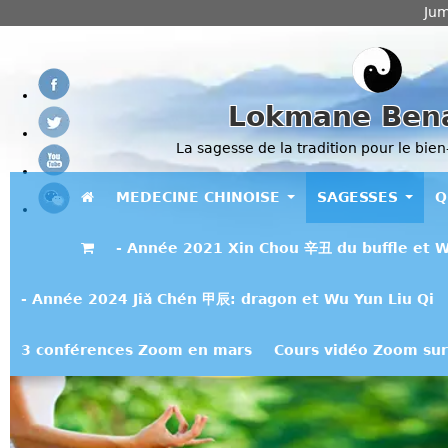
Jum
Lokmane Ben
La sagesse de la tradition pour le bien
MEDECINE CHINOISE
SAGESSES
Q
- Année 2021 Xin Chou 辛丑 du buffle et W
- Année 2024 Jiǎ Chén 甲辰: dragon et Wu Yun Liu Qi
3 conférences Zoom en mars
Cours vidéo Zoom sur 