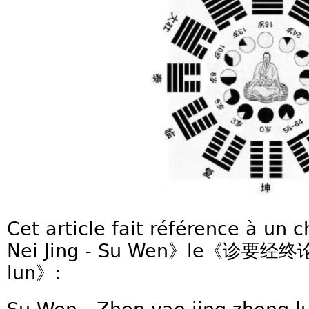
Cet article fait référence à un
Nei Jing - Su Wen》le《诊要经终论
lun》: