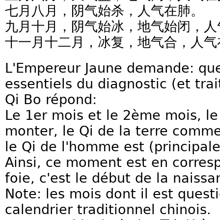
七月八月，阴气始杀，人气在肺。
九月十月，阴气始冰，地气始闭，人
十一月十二月，冰复，地气合，人气
L'Empereur Jaune demande: quel
essentiels du diagnostic (et tr
Qi Bo répond:
Le 1er mois et le 2ème mois, l
monter, le Qi de la terre comm
le Qi de l'homme est (principal
Ainsi, ce moment est en corres
foie, c'est le début de la nais
Note: les mois dont il est ques
calendrier traditionnel chinois.