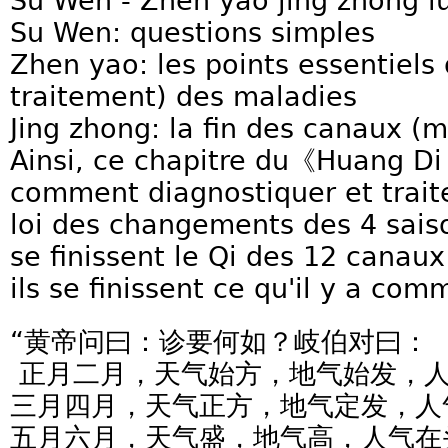
Su Wen - Zhen yao jing zhong l
Su Wen: questions simples
Zhen yao: les points essentiels 
traitement) des maladies
Jing zhong: la fin des canaux (m
Ainsi, ce chapitre du《Huang Di
comment diagnostiquer et traite
loi des changements des 4 sais
se finissent le Qi des 12 canau
ils se finissent ce qu'il y a co
“黄帝问曰：诊要何如？岐伯对曰：
正月二月，天气始方，地气始发，
三月四月，天气正方，地气定发，人
五月六月，天气盛，地气高，人气在