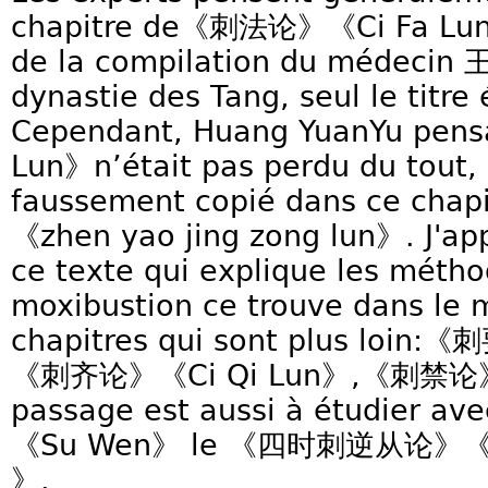
chapitre de《刺法论》《Ci Fa Lun》é
de la compilation du médecin 
dynastie des Tang, seul le titre 
Cependant, Huang YuanYu pe
Lun》n’était pas perdu du tout
faussement copié dans ce c
《zhen yao jing zong lun》. J'ap
ce texte qui explique les méth
moxibustion ce trouve dans le 
chapitres qui sont plus loin
《刺齐论》《Ci Qi Lun》,《刺禁论》《C
passage est aussi à étudier ave
《Su Wen》 le 《四时刺逆从论》《Si S
》.