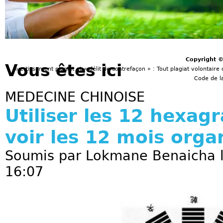
Copyright 
Vous êtes ici
Avertissement plagiat et « délit de contrefaçon » : Tout plagiat volontaire 
Code de la
MEDECINE CHINOISE
Utiliser les 12 hexa
voir les 12 mois orga
Soumis par
Lokmane Benaicha
l
16:07