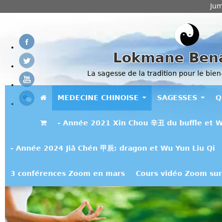
Jum
Lokmane Ben
La sagesse de la tradition pour le bien
MEDECINE CHINOISE
SAGESSES
Q
- Année 2021 Xin Chou 辛丑 du buffle et W
- Année 2024 Jiǎ Chén 甲辰: dragon et Wu Yun Liu Qi
3 conférences Zoom en mars
Cours vidéo Zoom sur 