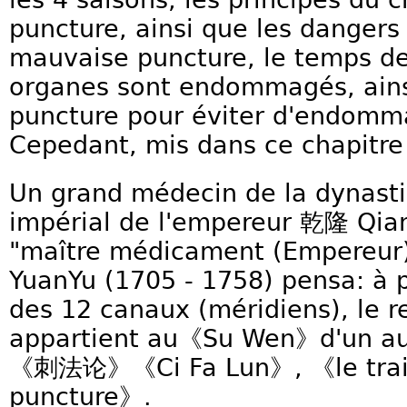
puncture, ainsi que les danger
mauvaise puncture, le temps de
organes sont endommagés, ains
puncture pour éviter d'endomma
Cepedant, mis dans ce chapitre 
Un grand médecin de la dynasti
impérial de l'empereur 乾隆 Qian
"maître médicament (Empereu
YuanYu (1705 - 1758) pensa: à pa
des 12 canaux (méridiens), le r
appartient au《Su Wen》d'un aut
《刺法论》《Ci Fa Lun》, 《le trait
puncture》.