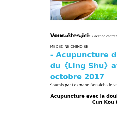
Vous êtes ici
Avertissement plagiat et « délit de contref
MEDECINE CHINOISE
- Acupuncture d
du《Ling Shu》av
octobre 2017
Soumis par
Lokmane Benaicha
le v
Acupuncture avec la doub
Cun Kou 