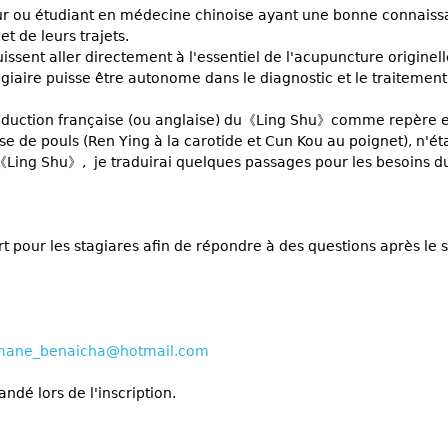
teur ou étudiant en médecine chinoise ayant une bonne connais
et de leurs trajets.
issent aller directement à l'essentiel de l'acupuncture originel
aire puisse être autonome dans le diagnostic et le traitement
e traduction française (ou anglaise) du《Ling Shu》comme repère e
se de pouls (Ren Ying à la carotide et Cun Kou au poignet), n'ét
u《Ling Shu》, je traduirai quelques passages pour les besoins d
t pour les stagiares afin de répondre à des questions après le 
mane_benaicha@hotmail.com
dé lors de l'inscription.