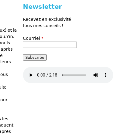
Newsletter
Recevez en exclusivité
tous mes conseils !
x) et la
ou,Yin,
Courriel
*
pouls
 après
ré
 leurs
vous
ls:
pour
 les
nquent
'après