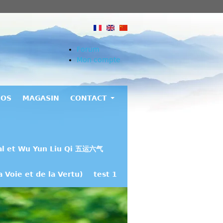
Forum
Mon compte
EOS
MAGASIN
CONTACT
al et Wu Yun Liu Qi 五运六气
 Voie et de la Vertu)
test 1