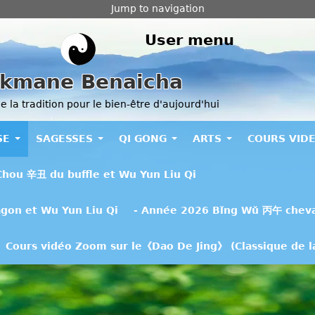
Jump to navigation
User menu
kmane Benaicha
 la tradition pour le bien-être d'aujourd'hui
SE
SAGESSES
QI GONG
ARTS
COURS VID
Chou 辛丑 du buffle et Wu Yun Liu Qi
gon et Wu Yun Liu Qi
- Année 2026 Bǐng Wǔ 丙午 chev
Cours vidéo Zoom sur le《Dao De Jing》 (Classique de la