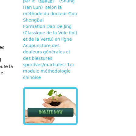
par le《傷寒論》《Shang
Han Lun》selon la
méthode du docteur Guo
ShengBai
Formation Dao De Jing
(Classique de la Voie (loi)
et de la Vertu) en ligne
Acupuncture des
es
douleurs générales et
des blessures
i
sportives/martiales: 1er
oute la
module méthodologie
re
chinoise