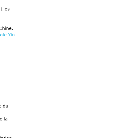
t les
Chine.
ole Yin
e du
e la