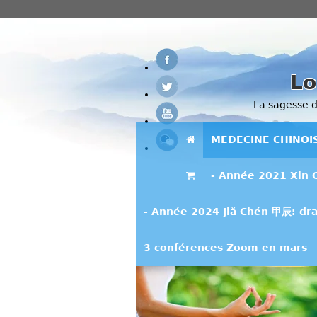
Lo
La sagesse de
MEDECINE CHINOI
- Année 2021 Xin 
- Année 2024 Jiǎ Chén 甲辰: dra
3 conférences Zoom en mars