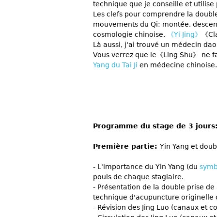
technique que je conseille et utilis
Les clefs pour comprendre la double
mouvements du Qi: montée, descente,
cosmologie chinoise,
《Yi Jing》
《Cla
Là aussi, j'ai trouvé un médecin dao
Vous verrez que le《Ling Shu》 ne fai
Yang du Tai Ji
en médecine chinoise.
Programme du stage de 3 jours
Première partie:
Yin Yang et doub
- L'importance du Yin Yang (du
symb
pouls de chaque stagiaire.
- Présentation de la double prise de
technique d'acupuncture originelle
- Révision des Jing Luo (canaux et 