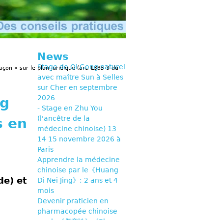
News
Stage de Qi Gong naturel
açon » sur le plan juridique (art. L335-3 du
avec maître Sun à Selles
sur Cher en septembre
2026
ng
- Stage en Zhu You
(l'ancêtre de la
s en
médecine chinoise) 13
14 15 novembre 2026 à
Paris
Apprendre la médecine
chinoise par le《Huang
de) et
Di Nei Jing》: 2 ans et 4
mois
Devenir praticien en
pharmacopée chinoise