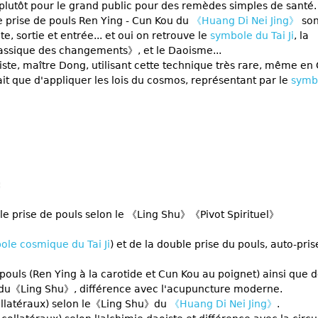
e plutôt pour le grand public pour des remèdes simples de santé.
 prise de pouls Ren Ying - Cun Kou du
《Huang Di Nei Jing》
son
 sortie et entrée... et oui on retrouve le
symbole du Tai Ji
, la
ssique des changements》, et le Daoisme...
iste, maître Dong, utilisant cette technique très rare, même en 
t que d'appliquer les lois du cosmos, représentant par le
symb
:
le prise de pouls selon le 《Ling Shu》《Pivot Spirituel》
ole cosmique du Tai Ji
) et de la double prise du pouls, auto-pris
 pouls (Ren Ying à la carotide et Cun Kou au poignet) ainsi que d
 du《Ling Shu》, différence avec l'acupuncture moderne.
collatéraux) selon le《Ling Shu》du
《Huang Di Nei Jing》
.