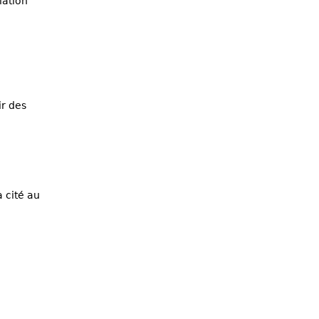
lation
ir des
 cité au