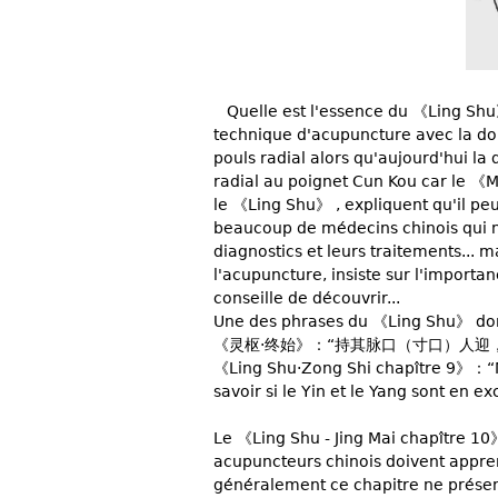
Quelle est l'essence du 《Ling Shu》 (
technique d'acupuncture avec la doub
pouls radial alors qu'aujourd'hui la
radial au poignet Cun Kou car le 《M
le 《Ling Shu》 , expliquent qu'il peut
beaucoup de médecins chinois qui n'u
diagnostics et leurs traitements... 
l'acupuncture, insiste sur l'importan
conseille de découvrir...
Une des phrases du 《Ling Shu》 donn
《灵枢·终始》：“持其脉口（寸口）人迎
《Ling Shu·Zong Shi chapître 9》：“Mai
savoir si le Yin et le Yang sont en e
Le 《Ling Shu - Jing Mai chapître 10》
acupuncteurs chinois doivent appr
généralement ce chapitre ne présent