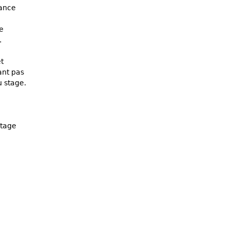
sance
le
.
t
ant pas
u stage.
stage