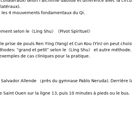
 collatéraux) selon l'alchimie daoiste et différence avec la circu
latéraux).
ée: les 4 mouvements fondamentaux du Qi.
tement selon le《Ling Shu》《Pivot Spirituel》
e prise de pouls Ren Ying (Yang) et Cun Kou (Yin) on peut chois
thodes: “grand et petit” selon le《Ling Shu》 et autre méthode.
 exemples de cas cliniques pour la pratique.
ue Salvador Allende （près du gymnase Pablo Neruda). Derrière la
e Saint Ouen sur la ligne 13, puis 10 minutes à pieds ou le bus.