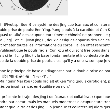
Pivot spirituel)? Le système des Jing Luo (canaux et collatérau
le prise de pouls: Ren Ying, Yang, pouls à la carotide et Cun K
 quasi-totalité des acupuncteurs (même chinois) ne prennent le 
ai Jing》 et le 《Nan Jing》, deux classiques apparus des siècles
 reflèter toutes les informations du corps. J'ai en effet rencont
tilisent que le pouls radial Cun Kou et qui sont très bons dans
mais si le 《Ling Shu》, la base fondamentale et incontestable de
ce de la double prise de pouls, c'est qu'il y a une raison que je 
e le principe de base du diagnostic par la double prise de pou
，以知阴阳有余不足，平与不平。”
ntenir Mai Kou (pouls radial) et Ren Ying (pouls carotidien), 
xcès ou insuffisance, en équilibre ou non.”
présente le trajet des Jing Luo (canaux et collatéraux) que tous
endre par coeur, mais les manuels modernes d'acupuncture tro
ant que le trajet des Jing Luo (canaux et collatéraux) alors qu