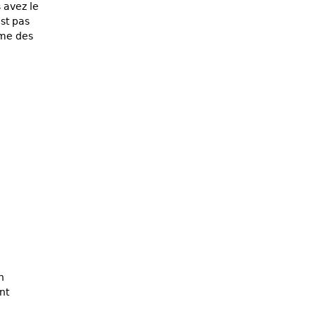
 avez le
est pas
ême des
n
nt