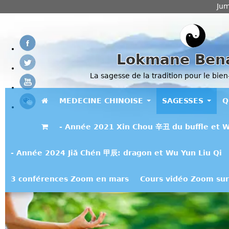
Jum
Lokmane Ben
La sagesse de la tradition pour le bien
MEDECINE CHINOISE
SAGESSES
Q
- Année 2021 Xin Chou 辛丑 du buffle et W
- Année 2024 Jiǎ Chén 甲辰: dragon et Wu Yun Liu Qi
3 conférences Zoom en mars
Cours vidéo Zoom sur 