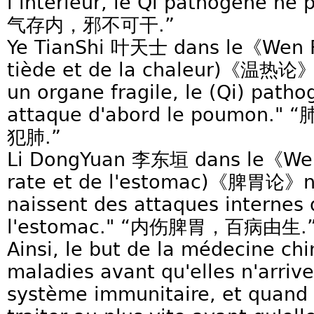
l’intérieur, le Qi pathogène ne 
气存内，邪不可干.”
Ye TianShi 叶天士 dans le《Wen R
tiède et de la chaleur)《温热论》
un organe fragile, le (Qi) pathog
attaque d'abord le poumo
犯肺.”
Li DongYuan 李东垣 dans le《Wen 
rate et de l'estomac)《脾胃论》n
naissent des attaques internes 
l'estomac." “内伤脾胃，百病由生.
Ainsi, le but de la médecine chin
maladies avant qu'elles n'arrive
système immunitaire, et quand e