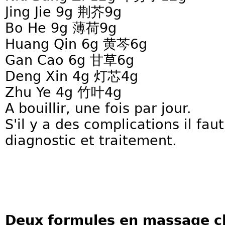
Jing Jie 9g 荆芥9g
Bo He 9g 薄荷9g
Huang Qin 6g 黄芩6g
Gan Cao 6g 甘草6g
Deng Xin 4g 灯芯4g
Zhu Ye 4g 竹叶4g
A bouillir, une fois par jour.
S'il y a des complications il faut
diagnostic et traitement.
Deux formules en massage ch