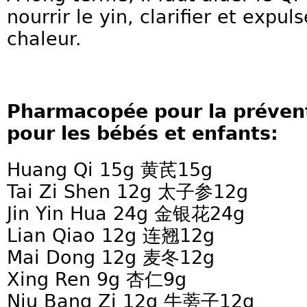
nourrir le yin, clarifier et expul
chaleur.
Pharmacopée pour la prévent
pour les bébés et enfants:
Huang Qi 15g 黄芪15g
Tai Zi Shen 12g 太子参12g
Jin Yin Hua 24g 金银花24g
Lian Qiao 12g 连翘12g
Mai Dong 12g 麦冬12g
Xing Ren 9g 杏仁9g
Niu Bang Zi 12g 牛蒡子12g