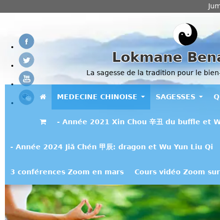
Jum
Lokmane Ben
La sagesse de la tradition pour le bien
MEDECINE CHINOISE
SAGESSES
Q
- Année 2021 Xin Chou 辛丑 du buffle et W
- Année 2024 Jiǎ Chén 甲辰: dragon et Wu Yun Liu Qi
3 conférences Zoom en mars
Cours vidéo Zoom sur 