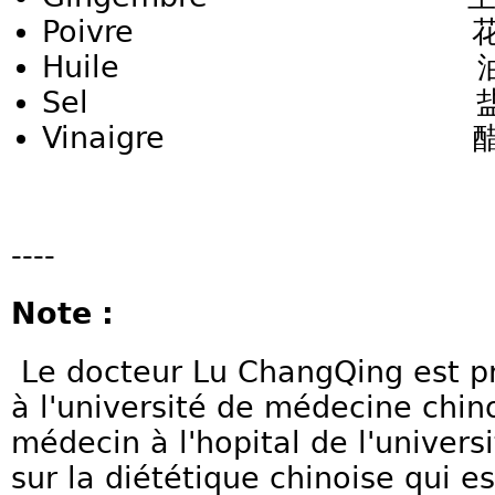
Poivre 花椒 Hua
Huile 油 Y
Sel 盐 Y
Vinaigre 醋 
----
Note :
Le docteur Lu ChangQing est pr
à l'université de médecine chino
médecin à l'hopital de l'universit
sur la diététique chinoise qui e