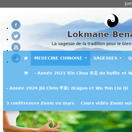
Jum
Lokmane Ben
La sagesse de la tradition pour le bien
MEDECINE CHINOISE
SAGESSES
Q
- Année 2021 Xin Chou 辛丑 du buffle et W
- Année 2024 Jiǎ Chén 甲辰: dragon et Wu Yun Liu Qi
3 conférences Zoom en mars
Cours vidéo Zoom sur 