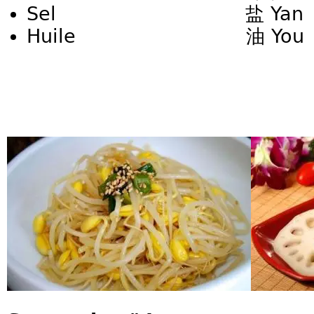
Sel 盐 Yan
Huile 油 You