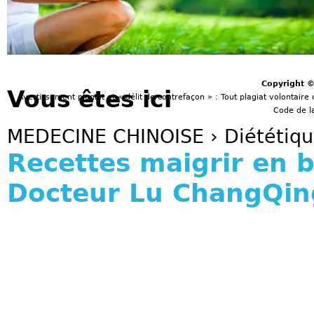
Copyright 
Vous êtes ici
Avertissement plagiat et « délit de contrefaçon » : Tout plagiat volontaire 
Code de la
MEDECINE CHINOISE
›
Diététiq
Recettes maigrir en 
Docteur Lu ChangQin