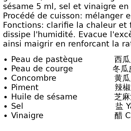
sésame 5 ml, sel et vinaigre en
Procédé de cuisson: mélanger e
Fonctions: clarifie la chaleur et 
dissipe l'humidité. Evacue l'ex
ainsi maigrir en renforcant la ra
Peau de pastèque 西瓜皮 
Peau de courge 冬瓜皮 D
Concombre 黄瓜皮 H
Piment 辣椒 La 
Huile de sésame 芝麻油 
Sel 盐 Ya
Vinaigre 醋 C