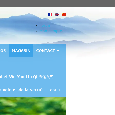
Forum
Mon compte
EOS
MAGASIN
CONTACT
al et Wu Yun Liu Qi 五运六气
 Voie et de la Vertu)
test 1