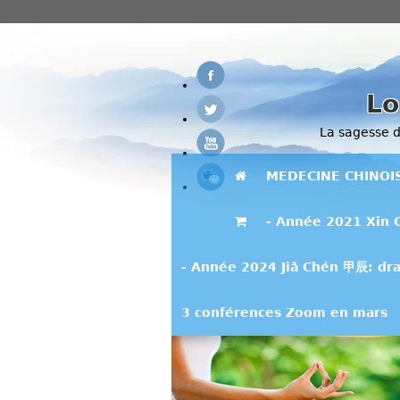
Lo
La sagesse de
MEDECINE CHINOI
- Année 2021 Xin 
- Année 2024 Jiǎ Chén 甲辰: dra
3 conférences Zoom en mars