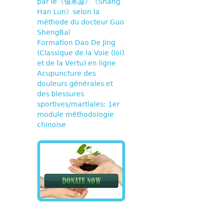
par le《傷寒論》《Shang
Han Lun》selon la
méthode du docteur Guo
ShengBai
Formation Dao De Jing
(Classique de la Voie (loi)
et de la Vertu) en ligne
Acupuncture des
douleurs générales et
des blessures
sportives/martiales: 1er
module méthodologie
chinoise