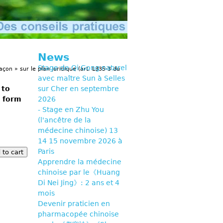
News
Stage de Qi Gong naturel
açon » sur le plan juridique (art. L335-3 du
avec maître Sun à Selles
 to
sur Cher en septembre
t form
2026
- Stage en Zhu You
(l'ancêtre de la
médecine chinoise) 13
14 15 novembre 2026 à
Paris
Apprendre la médecine
chinoise par le《Huang
Di Nei Jing》: 2 ans et 4
mois
Devenir praticien en
pharmacopée chinoise