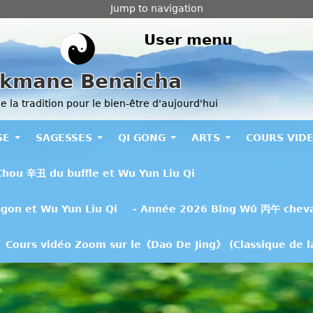
Jump to navigation
User menu
kmane Benaicha
 la tradition pour le bien-être d'aujourd'hui
SE
SAGESSES
QI GONG
ARTS
COURS VID
Chou 辛丑 du buffle et Wu Yun Liu Qi
gon et Wu Yun Liu Qi
- Année 2026 Bǐng Wǔ 丙午 chev
Cours vidéo Zoom sur le《Dao De Jing》 (Classique de la