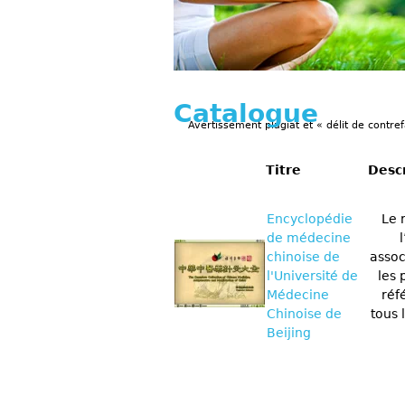
Catalogue
Avertissement plagiat et « délit de contref
Titre
Desc
Encyclopédie
Le 
de médecine
chinoise de
assoc
l'Université de
les 
Médecine
réf
Chinoise de
tous 
Beijing