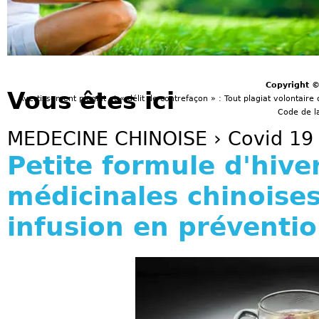
Copyright 
Vous êtes ici
Avertissement plagiat et « délit de contrefaçon » : Tout plagiat volontaire 
Code de la
MEDECINE CHINOISE
›
Covid 19
Petite formule d'hive
médicinales chinoises
infusion en préventio