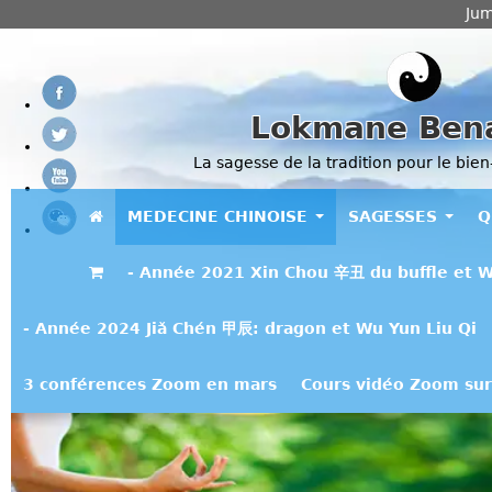
Jum
Lokmane Ben
La sagesse de la tradition pour le bien
MEDECINE CHINOISE
SAGESSES
Q
- Année 2021 Xin Chou 辛丑 du buffle et W
- Année 2024 Jiǎ Chén 甲辰: dragon et Wu Yun Liu Qi
3 conférences Zoom en mars
Cours vidéo Zoom sur 