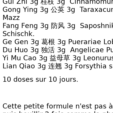
Gui Zhi 3g 桂枝 3g Cinnamomum 
Gong Ying 3g 公英 3g Taraxacu
Mazz
Fang Feng 3g 防风 3g Saposhniko
Schischk.
Ge Gen 3g 葛根 3g Puerariae Lo
Du Huo 3g 独活 3g Angelicae Pu
Yi Mu Cao 3g 益母草 3g Leonurus 
Lian Qiao 3g 连翘 3g Forsythia 
10 doses sur 10 jours.
Cette petite formule n'est pas 