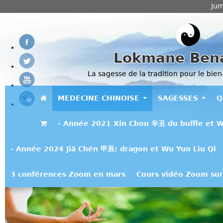
Jum
Lokmane Ben
La sagesse de la tradition pour le bien
MEDECINE CHINOISE
SAGESSES
Q
- Année 2021 Xin Chou 辛丑 du buffle et W
- Année 2024 Jiǎ Chén 甲辰: dragon et Wu Yun Liu Qi
3 conférences Zoom en mars
Cours vidéo Zoom sur 