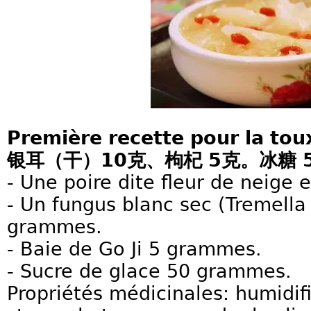
Première recette pour la 
银耳（干）10克、枸杞 5克。冰糖 
- Une poire dite fleur de neige
- Un fungus blanc sec (Tremella
grammes.
- Baie de Go Ji 5 grammes.
- Sucre de glace 50 grammes.
Propriétés médicinales: humidif