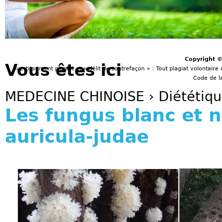
Copyright 
Vous êtes ici
Avertissement plagiat et « délit de contrefaçon » : Tout plagiat volontaire 
Code de la
MEDECINE CHINOISE
›
Diététiq
Les fungus blanc et n
auricula-judae