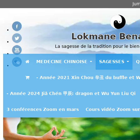
Jum
Lokmane Ben
La sagesse de la tradition pour le bien
MEDECINE CHINOISE
SAGESSES
Q
- Année 2021 Xin Chou 辛丑 du buffle et W
- Année 2024 Jiǎ Chén 甲辰: dragon et Wu Yun Liu Qi
3 conférences Zoom en mars
Cours vidéo Zoom sur 