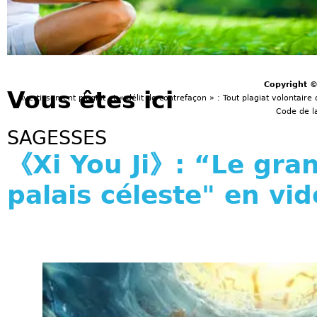
Copyright 
Vous êtes ici
Avertissement plagiat et « délit de contrefaçon » : Tout plagiat volontaire 
Code de la
SAGESSES
《Xi You Ji》: “Le gra
palais céleste" en vi