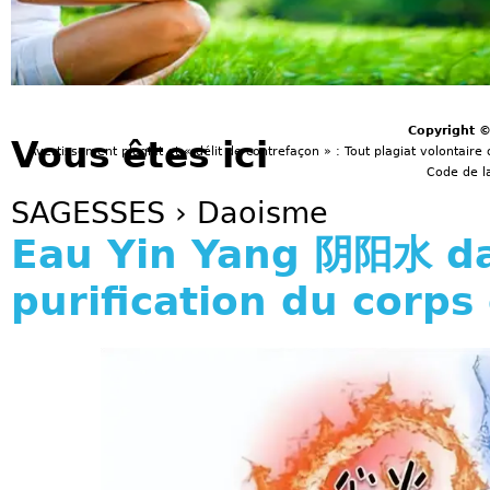
Copyright 
Vous êtes ici
Avertissement plagiat et « délit de contrefaçon » : Tout plagiat volontaire 
Code de la
SAGESSES
›
Daoisme
Eau Yin Yang 阴阳水 da
purification du corps 