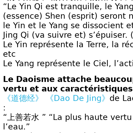
“Le Yin Qi est tranquille, le Yan
(essence) Shen (esprit) seront 
le Yin et le Yang se dissocient e
Jing Qi (va suivre et) s’épuiser. (
Le Yin représente la Terre, la ré
etc
Le Yang représente le Ciel, l’act
Le Daoisme attache beaucoup
vertu et aux caractéristiques
《道德经》 《Dao De Jing》
de La
:
“上善若水 ” “La plus haute vertu 
l’eau.”