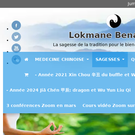
Jum
Lokmane Ben
La sagesse de la tradition pour le bien
MEDECINE CHINOISE
SAGESSES
Q
- Année 2021 Xin Chou 辛丑 du buffle et W
- Année 2024 Jiǎ Chén 甲辰: dragon et Wu Yun Liu Qi
3 conférences Zoom en mars
Cours vidéo Zoom sur 