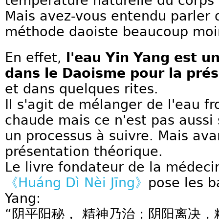
température naturelle du corps
Mais avez-vous entendu parler d
méthode daoiste beaucoup moin
En effet,
l'eau Yin Yang est un
dans le Daoisme pour la prés
et dans quelques rites.
Il s'agit de mélanger de l'eau f
chaude mais ce n'est pas aussi 
un processus à suivre. Mais avan
présentation théorique.
Le livre fondateur de la médeci
《Huáng Dì Nèi Jīng》
pose les b
Yang:
“阴平阳秘， 精神乃治；阴阳离决，