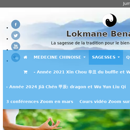
Jum
Lokmane Ben
La sagesse de la tradition pour le bien
MEDECINE CHINOISE
SAGESSES
Q
- Année 2021 Xin Chou 辛丑 du buffle et W
- Année 2024 Jiǎ Chén 甲辰: dragon et Wu Yun Liu Qi
3 conférences Zoom en mars
Cours vidéo Zoom sur 