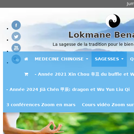
Jum
Lokmane Ben
La sagesse de la tradition pour le bien
MEDECINE CHINOISE
SAGESSES
Q
- Année 2021 Xin Chou 辛丑 du buffle et W
- Année 2024 Jiǎ Chén 甲辰: dragon et Wu Yun Liu Qi
3 conférences Zoom en mars
Cours vidéo Zoom sur 