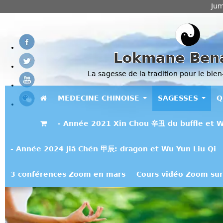
Jum
Lokmane Ben
La sagesse de la tradition pour le bien
MEDECINE CHINOISE
SAGESSES
Q
- Année 2021 Xin Chou 辛丑 du buffle et W
- Année 2024 Jiǎ Chén 甲辰: dragon et Wu Yun Liu Qi
3 conférences Zoom en mars
Cours vidéo Zoom sur 