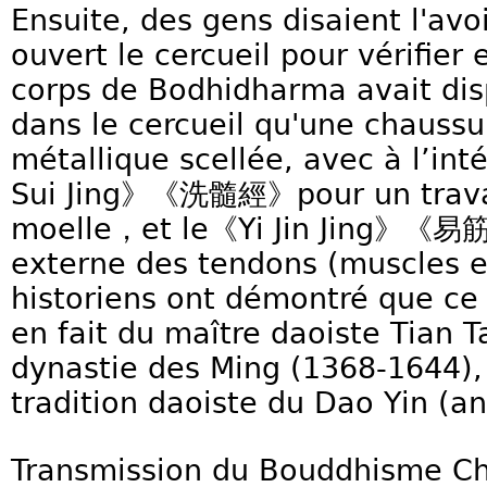
Ensuite, des gens disaient l'avoi
ouvert le cercueil pour vérifier
corps de Bodhidharma avait dis
dans le cercueil qu'une chaussu
métallique scellée, avec à l’int
Sui Jing》《洗髓經》pour un travail
moelle，et le《Yi Jin Jing》《易筋
externe des tendons (muscles e
historiens ont démontré que ce 
en fait du maître daoiste Tian Ta
dynastie des Ming (1368-1644), 
tradition daoiste du Dao Yin (a
Transmission du Bouddhisme Ch