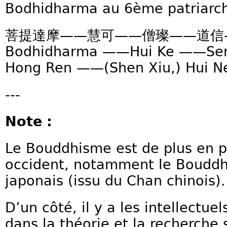
Bodhidharma au 6ème patriarch
菩提達摩——慧可——僧璨——道信—
Bodhidharma ——Hui Ke ——S
Hong Ren ——(Shen Xiu,) Hui N
---
Note :
Le Bouddhisme est de plus en p
occident, notamment le Bouddh
japonais (issu du Chan chinois).
D’un côté, il y a les intellectuel
dans la théorie et la recherche