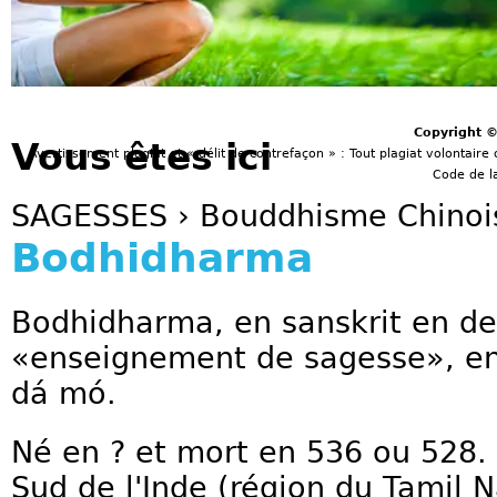
Copyright 
Vous êtes ici
Avertissement plagiat et « délit de contrefaçon » : Tout plagiat volontaire 
Code de la
SAGESSES
›
Bouddhisme Chinoi
Bodhidharma
Bodhidharma, en sanskrit en deva
«enseignement de sagesse», e
dá mó.
Né en ? et mort en 536 ou 528.
Sud de l'Inde (région du Tamil 