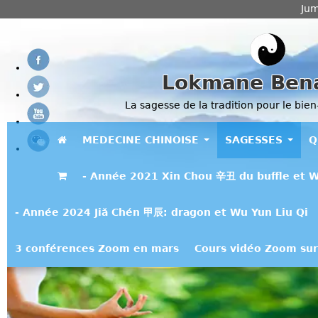
Jum
Lokmane Ben
La sagesse de la tradition pour le bien
MEDECINE CHINOISE
SAGESSES
Q
- Année 2021 Xin Chou 辛丑 du buffle et W
- Année 2024 Jiǎ Chén 甲辰: dragon et Wu Yun Liu Qi
3 conférences Zoom en mars
Cours vidéo Zoom sur 