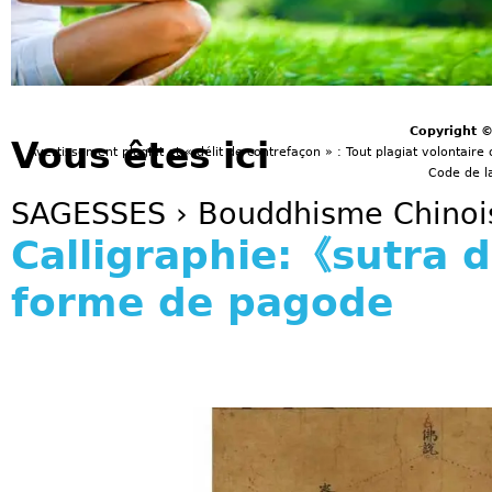
Copyright 
Vous êtes ici
Avertissement plagiat et « délit de contrefaçon » : Tout plagiat volontaire 
Code de la
SAGESSES
›
Bouddhisme Chinoi
Calligraphie:《sutra
forme de pagode