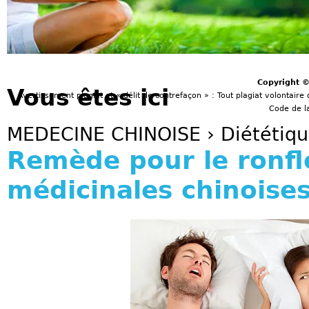
Copyright 
Vous êtes ici
Avertissement plagiat et « délit de contrefaçon » : Tout plagiat volontaire 
Code de la
MEDECINE CHINOISE
›
Diététiq
Remède pour le ronfl
médicinales chinoise