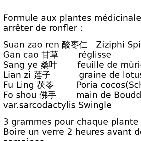
Formule aux plantes médicinale
arrêter de ronfler :
Suan zao ren 酸枣仁 Ziziphi Sp
Gan cao 甘草 réglisse
Sang ye 桑叶 feuille de mûri
Lian zi 莲子 graine de lotu
Fu Ling 茯苓 Poria cocos(Sch
Fo shou 佛手 main de Bouddh
var.sarcodactylis Swingle
3 grammes pour chaque plante à
Boire un verre 2 heures avant 