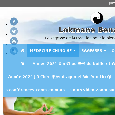
Jum
Lokmane Ben
La sagesse de la tradition pour le bien
MEDECINE CHINOISE
SAGESSES
Q
- Année 2021 Xin Chou 辛丑 du buffle et W
- Année 2024 Jiǎ Chén 甲辰: dragon et Wu Yun Liu Qi
3 conférences Zoom en mars
Cours vidéo Zoom sur 