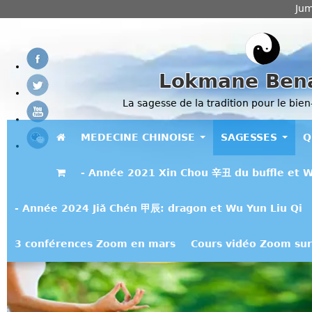
Jum
Lokmane Ben
La sagesse de la tradition pour le bien
MEDECINE CHINOISE
SAGESSES
Q
- Année 2021 Xin Chou 辛丑 du buffle et W
- Année 2024 Jiǎ Chén 甲辰: dragon et Wu Yun Liu Qi
3 conférences Zoom en mars
Cours vidéo Zoom sur 