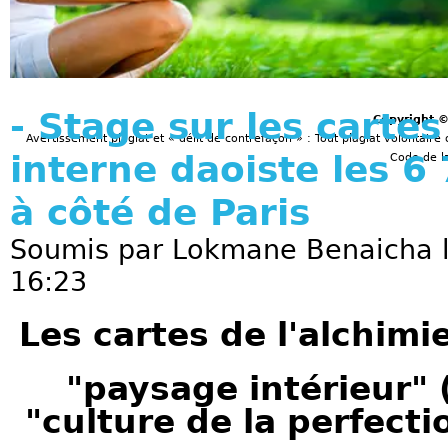
- Stage sur les cartes
Copyright 
Avertissement plagiat et « délit de contrefaçon » : Tout plagiat volontaire 
interne daoiste les 6
Code de la
à côté de Paris
Soumis par
Lokmane Benaicha
l
16:23
Les cartes de l'alchimi
"paysage intérieur" (
"culture de la perfecti