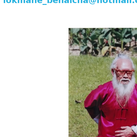
lokmane_benaicha@hotmail