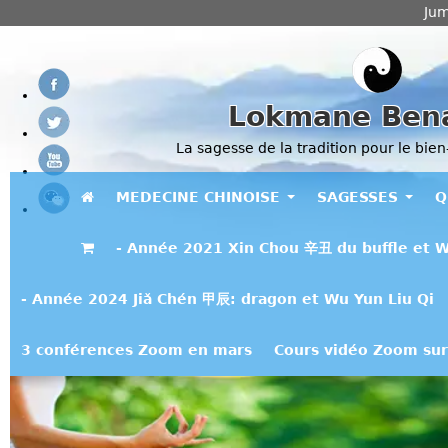
Jum
Lokmane Ben
La sagesse de la tradition pour le bien
MEDECINE CHINOISE
SAGESSES
Q
- Année 2021 Xin Chou 辛丑 du buffle et W
- Année 2024 Jiǎ Chén 甲辰: dragon et Wu Yun Liu Qi
3 conférences Zoom en mars
Cours vidéo Zoom sur 