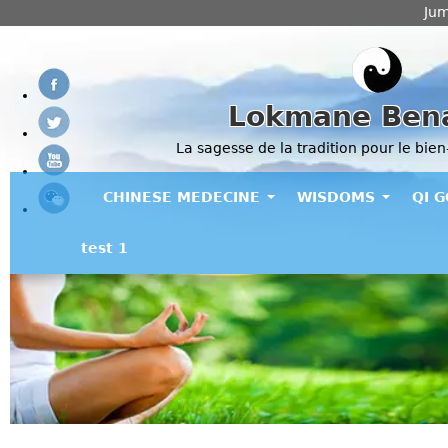
Jum
Lokmane Ben
La sagesse de la tradition pour le bien
CHINESE MEDECINE
WISDOMS
QI 
test 1